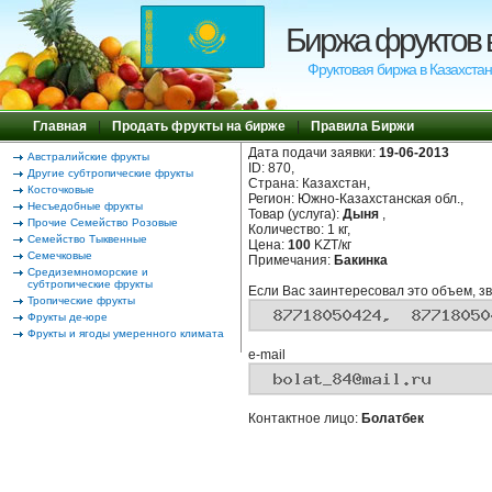
Биржа фруктов 
Фруктовая биржа в Казахстан
Главная
|
Продать фрукты на бирже
|
Правила Биржи
Дата подачи заявки:
19-06-2013
Австралийские фрукты
ID: 870,
Другие субтропические фрукты
Страна: Казахстан,
Косточковые
Регион: Южно-Казахстанская обл.,
Несъедобные фрукты
Товар (услуга):
Дыня
,
Прочие Семейство Розовые
Количество: 1 кг,
Семейство Тыквенные
Цена:
100
KZT/кг
Семечковые
Примечания:
Бакинка
Средиземноморские и
субтропические фрукты
Если Вас заинтересовал это объем, зв
Тропические фрукты
Фрукты де-юре
Фрукты и ягоды умеренного климата
e-mail
Контактное лицо:
Болатбек