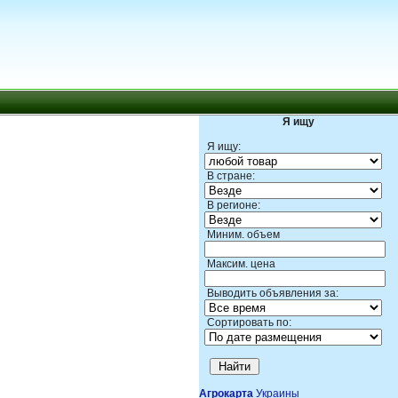
Я ищу
Я ищу:
В стране:
В регионе:
Миним. объем
Максим. цена
Выводить объявления за:
Сортировать по:
Агрокарта
Украины